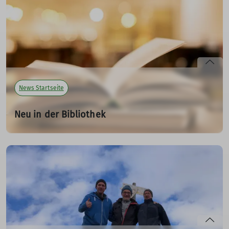
News Startseite
Neu in der Bibliothek
08.01.2025
Jetzt schon an die nächste Klettersaison denken? 🧗‍♀️📖
Unsere Bibliothek hält neuen Lesestoff für euch bereit –
ideal, um zu planen, zu träumen oder einfach Inspiration
zu sammeln. Entdeckt den neuen Kletterführer und
vieles mehr!
mehr erfahren