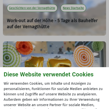
Geschichten von der Vernagthütte
News Startseite
Work-out auf der Höhe - 5 Tage als Bauhelfer
auf der Vernagthütte
31.10.2024
Fünf Tage, 3.000 Meter über dem Meer: In luftiger Höhe
als Bauhelfer auf der Vernagthütte war Muskelkraft und
Teamgeist gefragt. Mit einem Mix aus handwerklicher
Arbeit und spontanen Planänderungen brachten
engagierte Freiwillige und Bauarbeiter gemeinsam die
Sanierung der Hütte ein gutes Stück voran.
Diese Website verwendet Cookies
mehr erfahren
Wir verwenden Cookies, um Inhalte und Anzeigen zu
personalisieren, Funktionen für soziale Medien anbieten zu
können und Zugriffe auf unsere Website zu analysieren.
News Kletterzentrumsseite
News Startseite
Außerdem geben wir Informationen zu Ihrer Verwendung
unserer Website an unsere Partner für soziale Medien,
Rückblick: Tag der offenen Tür 2024