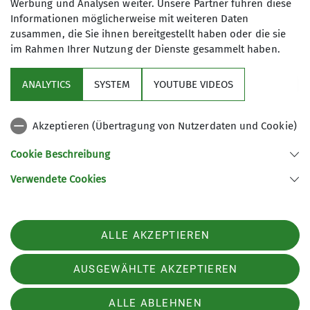
Werbung und Analysen weiter. Unsere Partner führen diese
Informationen möglicherweise mit weiteren Daten
22.10.2024
zusammen, die Sie ihnen bereitgestellt haben oder die sie
Bereits am Eingang strahlten die Gesichter, als wir am
im Rahmen Ihrer Nutzung der Dienste gesammelt haben.
Andere Themen
Samstag, den 12. Oktober 2024, unsere Türen öffneten,
um das 15-jährige Bestehen mit einem Tag der offenen
ANALYTICS
SYSTEM
YOUTUBE VIDEOS
Tür zu feiern. Viele Personen hatten die Gelegenheit, den
Aktionstage
Geschichten aus unserer Sektion
Kletter- und Bergsport hautnah zu erleben. Zwischen
13:00 und 18:00 Uhr konnten sie kostenlos an
Geschichten vom Klettern
News Kletterzentrumsseite
Akzeptieren (Übertragung von Nutzerdaten und Cookie)
verschiedenen Kletter- und Boulderstationen sowie
News Mountainbikeseite
News Startseite
einem Koordinationstraining teilnehmen.
Cookie Beschreibung
Verwendete Cookies
mehr erfahren
Service
ALLE AKZEPTIEREN
Im Fokus
AUSGEWÄHLTE AKZEPTIEREN
Unsere Partner
ALLE ABLEHNEN