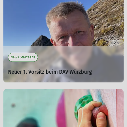
erwarten spannende Einblicke in die Sektionsaktivitäten
der letzten Monate, ein Rückblick auf 50 Jahre Eiger-
Nordwand-Besteigung durch Gangolf Ruckert und Siggi
Kimmel sowie ein Ausblick auf kommende
Veranstaltungen und Touren im Herbst.
mehr erfahren
News Startseite
Neuer 1. Vorsitz beim DAV Würzburg
21.11.2025
Wir freuen uns, den neuen ersten Vorsitz Dr. Norbert
Menke beim DAV Würzburg begrüßen zu dürfen!
mehr erfahren