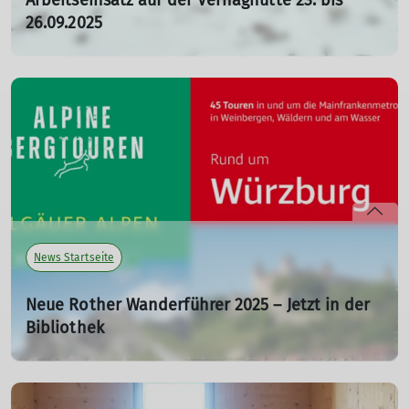
Arbeitseinsatz auf der Vernaghütte 23. bis
26.09.2025
23.10.2025
Trotz widriger Wetterlage fand vom 23.bis 26. September
ein letzter Arbeitseinsatz im Jahr 2025 auf der
Vernagthütte statt.
mehr erfahren
News Startseite
Neue Rother Wanderführer 2025 – Jetzt in der
Bibliothek
07.10.2025
Ob genussvolles Wandern durch fränkische Weinberge
oder anspruchsvolle Bergtouren in den Allgäuer Alpen –