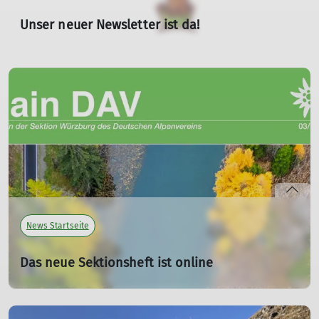
Unser neuer Newsletter ist da!
06.07.2026
Wir wünschen Dir viel Spaß beim Lesen unseres neuen
Newsletters. Wir hoffen, dass die ausgewählten Themen
für Dich interessant sind.
Hier
klicken um den Newsletter
anzuzeigen.
mehr erfahren
News Startseite
Das neue Sektionsheft ist online
15.06.2026
Das neue Sommerheft des DAV Würzburg ist da! Dich