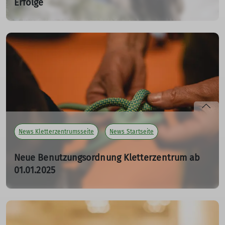
Erfolge
24.05.2025
Für die Generalsanierung der Vernagthütte im Ötztal
wurden frühere Hubschrauberflüge genehmigt.
mehr erfahren
News Kletterzentrumsseite
News Startseite
Neue Benutzungsordnung Kletterzentrum ab
01.01.2025
13.01.2025
mehr erfahren