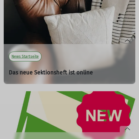
Mit Touren in den Vogesen, rund um den Ortler, an
italienischen Seen und entlang des GR 5 – ideal zur
Planung der nächsten, unvergesslichen Wanderung.
mehr erfahren
News Startseite
Das neue Sektionsheft ist online
Heft 02/2025
18.06.2025
Die Sonne scheint durchs geöffnete Fenster, der Duft von
Sonnencreme liegt noch in der Luft und in deinen
Beinen spürst du die letzten Höhenmeter deiner letzten
Bergtour. Genau der richtige Moment, um in aller Ruhe
unser aktuelles Sektionsheft durchzublättern.
In dieser Ausgabe blicken wir zurück auf unsere