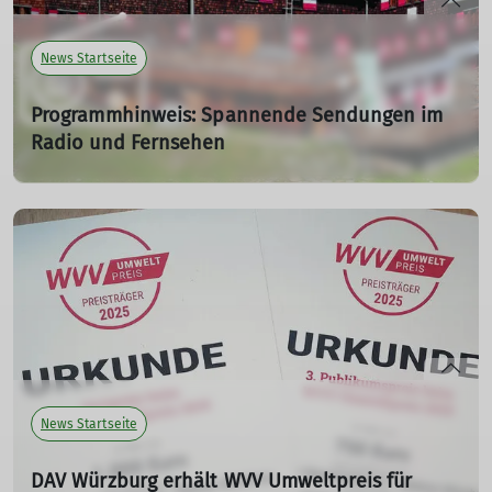
News Startseite
Programmhinweis: Spannende Sendungen im
Radio und Fernsehen
Frische Bergluft im Radio und Fernsehen
29.08.2025
Der Bayerische Rundfunk war zu Gast beim DAV
Würzburg auf der Vernagthütte. Dahingehend nehmen
wir euch mit von nachhaltiger Sanierung bis zur
Besteigung der Wildspitze.
mehr erfahren
News Startseite
DAV Würzburg erhält WVV Umweltpreis für