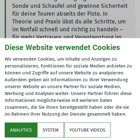
Wintersportlerinnen und Wintersportler, die
Sonde und Schaufel und gewinne Sicherheit
sowohl im Aufstieg als auch in der Abfahrt
für deine Touren abseits der Piste. In
sicher unterwegs sind und das Freeriden im
Theorie und Praxis übst du alle Schritte, um
alpinen Gelände aktiv erleben möchten.
im Notfall schnell und richtig zu handeln –
für mehr Vertrauen und Verantwortung im
Voraussetzungen
winterlichen Gelände.
Diese Website verwendet Cookies
Vorausgesetzt wird der sichere Umgang mit
Wir verwenden Cookies, um Inhalte und Anzeigen zu
LVS, Schaufel und Sonde – gegebenenfalls
personalisieren, Funktionen für soziale Medien anbieten zu
kann vorab ein Lawinenkurs besucht werden.
können und Zugriffe auf unsere Website zu analysieren.
LVS-Kurs im Allgäu
Zudem sind eine gute Skitechnik in
Außerdem geben wir Informationen zu Ihrer Verwendung
sportlichem Tempo, Kondition für kurze
unserer Website an unsere Partner für soziale Medien,
Aufstiege, sowie Erfahrung abseits der Piste
Werbung und Analysen weiter. Unsere Partner führen diese
erforderlich.
Informationen möglicherweise mit weiteren Daten
zusammen, die Sie ihnen bereitgestellt haben oder die sie
im Rahmen Ihrer Nutzung der Dienste gesammelt haben.
Service
ANALYTICS
SYSTEM
YOUTUBE VIDEOS
Im Fokus