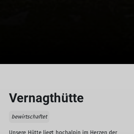
Vernagthütte
bewirtschaftet
Unsere Hütte liegt hochalpin im Herzen der