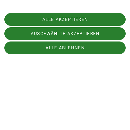
1886: Beschluss zum Hüttenbau am
11.03.1896
ALLE AKZEPTIEREN
1901: Eröffnung der Hütte am 27.08.1901,
Kosten 17.400 Goldmark, Lagerzahl 18
AUSGEWÄHLTE AKZEPTIEREN
1912: Erweiterungsbau, Kosten 26.000
Details
Goldmark, Lagerzahl 39
ALLE ABLEHNEN
1932: Anbauten nach Osten u. Norden.
Öffnungszeiten
Kosten 70.500 Reichsmark, Lagerzahl 80,
Beginn der Bewirtschaftung
Sommer: von Mitte Juni bis Anfang
1954: Lawine vom Hintergrasl zerstört die
September
Hinterfront der Hütte und verschiebt das
Winter: von Mitte März bis Ende April
Waschhaus, dem heutigen Winterraum
Die vorgegebenen Öffnungs- und
1967: Bau und Inbetriebnahme der
Schließungszeiten können sich
"kleinen" Seilbahn, Länge 1475 m, Höhe 217
witterungsbedingt ändern.
m
1973: Neubau einer Materialseilbahn,
Erweiterungsbau auf der Ost- und