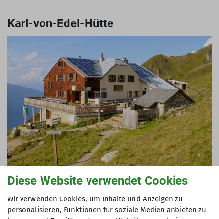
Karl-von-Edel-Hütte
Diese Website verwendet Cookies
© DAV Wuerzburg
Der Ort für familienfreundliche und
genüssliche Bergerlebnisse im Zillertal!
Wir verwenden Cookies, um Inhalte und Anzeigen zu
personalisieren, Funktionen für soziale Medien anbieten zu