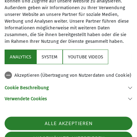
können und Zugriffe auf unsere Website zu analysieren.
zur Karl-von-Edel-Hütte
Außerdem geben wir Informationen zu Ihrer Verwendung
unserer Website an unsere Partner für soziale Medien,
Werbung und Analysen weiter. Unsere Partner führen diese
Informationen möglicherweise mit weiteren Daten
zusammen, die Sie ihnen bereitgestellt haben oder die sie
im Rahmen Ihrer Nutzung der Dienste gesammelt haben.
Service
ANALYTICS
SYSTEM
YOUTUBE VIDEOS
Im Fokus
Akzeptieren (Übertragung von Nutzerdaten und Cookie)
Unsere Partner
Cookie Beschreibung
Verwendete Cookies
Sektion Würzburg des Deutschen Alpenvereins e.V.
Weißenburgstraße 59a
97082 Würzburg
Telefon +49931573080
ALLE AKZEPTIEREN
Kontakt