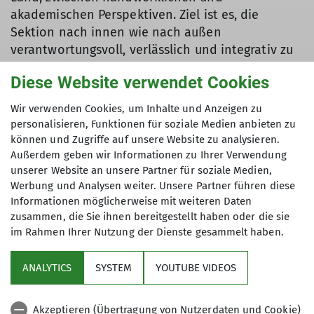
akademischen Perspektiven. Ziel ist es, die
Sektion nach innen wie nach außen
verantwortungsvoll, verlässlich und integrativ zu
repräsentieren.
Diese Website verwendet Cookies
Ich freue mich auf die Zusammenarbeit mit allen
Wir verwenden Cookies, um Inhalte und Anzeigen zu
Mitgliedern und darauf, die weitere Entwicklung
personalisieren, Funktionen für soziale Medien anbieten zu
unserer Sektion konstruktiv und nachhaltig zu
können und Zugriffe auf unsere Website zu analysieren.
gestalten.
Außerdem geben wir Informationen zu Ihrer Verwendung
unserer Website an unsere Partner für soziale Medien,
Werbung und Analysen weiter. Unsere Partner führen diese
Informationen möglicherweise mit weiteren Daten
zusammen, die Sie ihnen bereitgestellt haben oder die sie
im Rahmen Ihrer Nutzung der Dienste gesammelt haben.
Service
ANALYTICS
SYSTEM
YOUTUBE VIDEOS
Im Fokus
Akzeptieren (Übertragung von Nutzerdaten und Cookie)