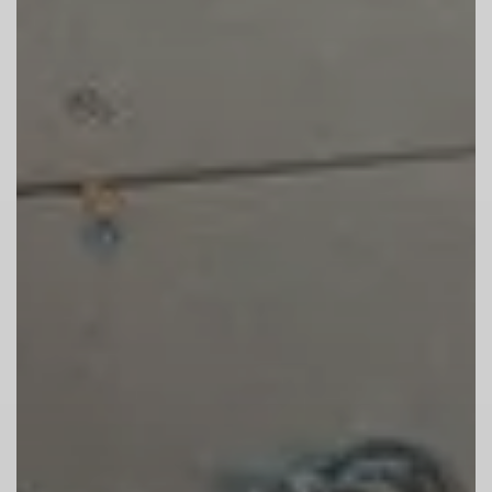
Boden oder hänge ihn dir ohne Karabiner
um.
9. Alkohol- und Rauchverbot!
Nach dem Konsum von alkoholischen
Getränken oder anderen berauschenden
Substanzen nicht klettern, bouldern und
sichern.
Rauchen ist verboten – auch im
Außenbereich. Außer am Hinterausgang bei
den Slacklines, dort ist ein Raucherbereich
10. Handy, Musik und Tiere stören!
Handys lenken ab und können
herunterfallen.
Der Betrieb eigener Lautsprecher ist nicht
erlaubt.