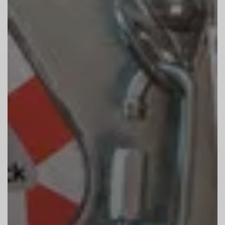
Kopfhörer beeinträchtigen deine
Aufmerksamkeit.
Die Mitnahme von Tieren ist nicht erlaubt.
DAV-Kletterregeln
1. Partnercheck vor jedem Start!
Benutze nur geeignete und zeitgemäße
Ausrüstung.
Vor jedem Start erfolgt der Partnercheck: –
Korrekt geschlossener Klettergurt? –
Korrekter Anseilknoten und Anseilpunkt?-
Funktion des Sicherungsgeräts geprüft?-
Sicherungskarabiner geschlossen?- Seil
ausreichend lang? – Seilende abgeknotet?