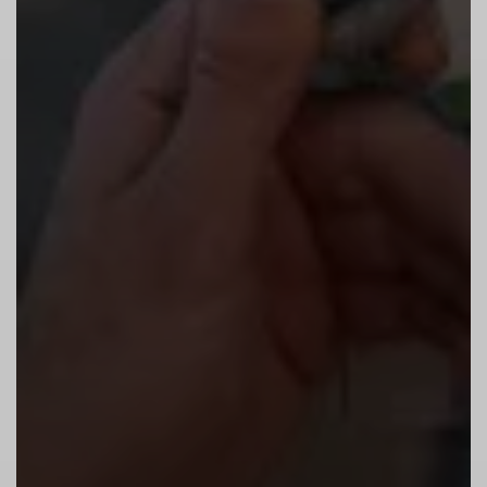
Spontane Stürze sind immer möglich.
Informiere möglichst deinen Partner, bevor
du dich ins Seil setzt oder stürzt.
5. Zwischensicherungen nicht überstreckt
einhängen!
Hänge alle Zwischensicherungen aus
stabiler Position, nicht überstreckt und
möglichst auf Hüfthöhe, ein.
Bis zum 5. Haken droht Bodensturzgefahr.
6. Sturzraum freihalten!
Achte auf einen freien Sturzraum an der
Wand und am Boden.
Klettere nicht im Sturzraum anderer.
Überhole nur in Absprache mit dem
Vorauskletternden – er hat grundsätzlich