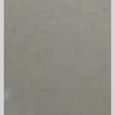
und Spieldecken halten.
Lege dort keine Gegenstände ab und lass
auch die Einrichtung dort, wo sie steht
(Tische, Bänke, etc.).
5. Bei Unfällen erste Hilfe!
Jeder ist zur Hilfeleistung verpflichtet.
Informiere unverzüglich das
Hallenpersonal.
Auf Anfrage Personalien bekannt geben.
6. Beschädigungen melden!
Beschädigte oder lose Griffe,
Kletterplatten, Haken, Karabiner oder
Expressschlingen unverzüglich an der
Kasse melden. Veränderungen sind
untersagt.