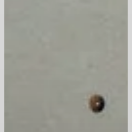
Vermeide unnötigen Magnesiaverbrauch
und crushed Chalk.
Klettere oder bouldere nur mit geeigneten
Schuhen. Nicht barfuß, nicht mit Socken
und nicht mit Straßenschuhen.
3. Achtung Gefahrenraum!
In der Kletter- oder Boulderhalle können
Gegenstände herabfallen
Gefahr besteht auch dann, wenn du nicht
selbst kletterst oder boulderst.
Beachte deshalb den möglichen Sturzraum
über dir.
4. Hindernisse wegräumen!
Kletter- und Boulderbereich immer frei von
Rücksäcken, Trinkflaschen, Kinderwägen