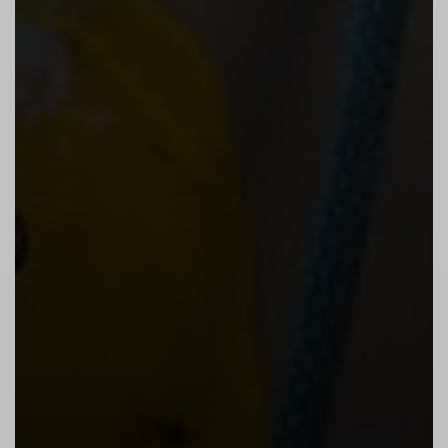
10. Vorsicht beim Ablassen!
Informiere die Sicherungsperson, bevor du
dich ins Seil setzt.
Langsam und gleichmäßig ablassen.
Achte auf einen freien Landeplatz.
DAV-Boulderregeln
1. Aufwärmen!
Besonders beim Bouldern treten hohe
Belastungen für Muskeln, Bänder und
Sehnen auf. Wärme dich auf! Damit kannst
du Verletzungen vorbeugen. Nutze dafür
geeignete Bereiche.