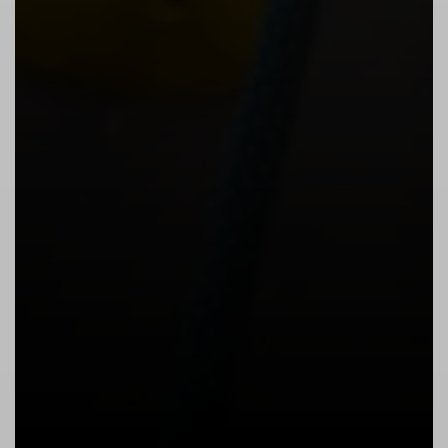
2. Sturzraum freihalten!
Halte dich nicht unter Bouldernden auf, sie
können jederzeit stürzen oder abspringen.
Bouldere nicht zu eng nebeneinander oder
übereinander.
Kollisionen können zu Verletzungen führen.
3. Spotten!
Spottet euch bei Bedarf gegenseitig. Wenn
du allein bist, frage, ob dich jemand
spotten kann. Achte bei der
Sicherheitsstellung darauf, dass niemand
auf dich fallen kann.
4. Abspringen oder Abklettern!
Wähle die Kletterhöhe so, dass du noch