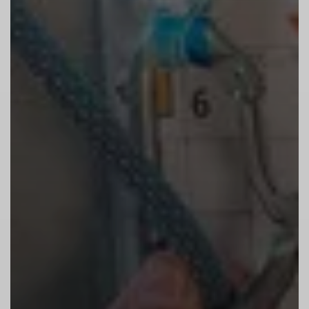
immer das Bremsseil) und die korrekte
Position der Bremshand.
Positioniere dich beim Sichern nahe an der
Kletterwand. Sichern im Stehen und ohne
Schlappseil. Achte auf einen
angemessenen Gewichtsunterschied
zwischen den Partnern und ergreife
Maßnahmen, falls notwendig (hänge bei
Bedarf Gewichtssäcke in den Anseilpunkt;
Bremskraftverstärker,..).
Sichern ist Präzisionsarbeit und erfordert
deine volle Aufmerksamkeit – lass dich
nicht ablenken.
4. Alle Zwischensicherungen einhängen!
Griffe können sich drehen oder brechen,
deshalb musst Du alle
Zwischensicherungen einhängen.