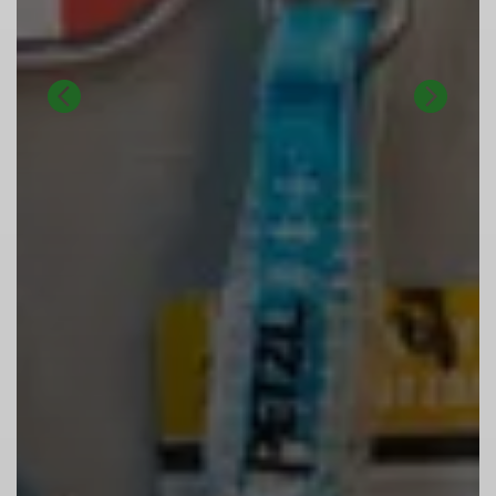
Vergewissere dich über die
Sicherungskompetenz der sichernden
Person – sie hält dein Leben in ihrer Hand!
Vereinbare vor dem Kletterbeginn die
Seilkommandos „Zu“ und „Ab“.
2. Im Vorstieg direkt einbinden!
Binde dich im Vorstieg immer direkt in den
Anseilpunkt des Gurtes ein.
Im Top-Rope kannst du dich alternativ
auch mit Safebiner oder zwei gegengleich
eingehängten Karabinern einbinden.
3. Sicherungsgerät richtig bedienen!
Wende eine allgemein anerkannte
Sicherungstechnik an. Beachte das
Bremshandprinzip (eine Hand umschließt