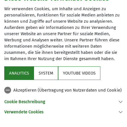
Klettern
benötigst Du neben der
nur bouldern oder am
Wir verwenden Cookies, um Inhalte und Anzeigen zu
Sportbekleidung und Kletterschuhe noch
Selbstsicherungsautomaten klettern.
personalisieren, Funktionen für soziale Medien anbieten zu
Wie du den Selbstsicherungsautomaten
zusätzlich einen Klettergurt, ein
können und Zugriffe auf unsere Website zu analysieren.
Wie funktioniert das
sicher verwendest erfährt du
hier
.
Sicherungsgeräte und ein Seil. (ein paar
Außerdem geben wir Informationen zu Ihrer Verwendung
Topropeseile hängen bereits bei uns) Gerne
MoonBoard
unserer Website an unsere Partner für soziale Medien,
kannst Du die
Ausrüstungsgegenstände
Werbung und Analysen weiter. Unsere Partner führen diese
auch bei uns leihen.
Informationen möglicherweise mit weiteren Daten
zusammen, die Sie ihnen bereitgestellt haben oder die sie
im Rahmen Ihrer Nutzung der Dienste gesammelt haben.
Kurze Anleitung zur Einrichtung der App zur
Was ist der Unterschied
Nutzung des Moonboards im Boulderraum.
ANALYTICS
SYSTEM
YOUTUBE VIDEOS
Zur Anleitung
.
zwischen Klettern und
Bouldern?
Akzeptieren (Übertragung von Nutzerdaten und Cookie)
Cookie Beschreibung
Hier
erfährst Du die Unterschiede zwischen
Verwendete Cookies
Wie kann ich eine Person
den beiden Disziplinen.