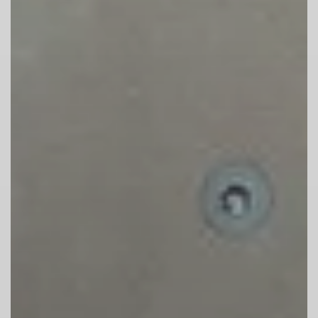
Routensperrungen beachten
7. Die Kletterhalle ist kein Spielplatz
Kinder beaufsichtigen
Spielen in den Kletter- und
Boulderbereichen ist aus
Sicherheitsgründen nicht erlaubt.
Minderjährige ab 14 Jahren dürfen nur mit
Einverständniserklärung der
Erziehungsberechtigten unbeaufsichtigt
klettern.
8. Gefahr durch Schmuck und lange Haare!
Schmuck kann hängen bleiben und dich
verletzen
Lange Haare zusammen: sie können sich im
Sicherungsgerät verfangen.
Lasse den Chalkbag beim Bouldern am