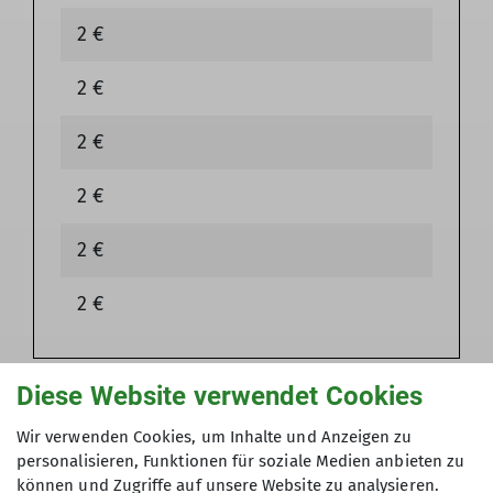
2 €
2 €
2 €
2 €
2 €
2 €
Diese Website verwendet Cookies
Ablauf Ausleihe
Wir verwenden Cookies, um Inhalte und Anzeigen zu
personalisieren, Funktionen für soziale Medien anbieten zu
können und Zugriffe auf unsere Website zu analysieren.