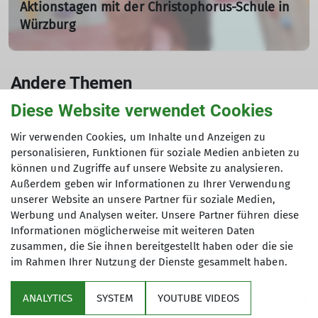
Aktionstagen mit der Christophorus-Schule in
Würzburg
27.08.2024
An fünf verschiedenen Terminen wurden Aktionstage mit
Andere Themen
der Christophorus-Schule in Würzburg in unserem
Kletter- und Boulderzentrum in Würzburg durchgeführt.
Diese Website verwendet Cookies
Geschichten aus unserer Sektion
Geschichten vom Klettern
Wir verwenden Cookies, um Inhalte und Anzeigen zu
mehr erfahren
Geschichten von der Vernagthütte
News
personalisieren, Funktionen für soziale Medien anbieten zu
können und Zugriffe auf unsere Website zu analysieren.
News Kletterzentrumsseite
News Mountainbikeseite
Außerdem geben wir Informationen zu Ihrer Verwendung
unserer Website an unsere Partner für soziale Medien,
News Startseite
Werbung und Analysen weiter. Unsere Partner führen diese
Informationen möglicherweise mit weiteren Daten
zusammen, die Sie ihnen bereitgestellt haben oder die sie
im Rahmen Ihrer Nutzung der Dienste gesammelt haben.
Service
ANALYTICS
SYSTEM
YOUTUBE VIDEOS
Im Fokus