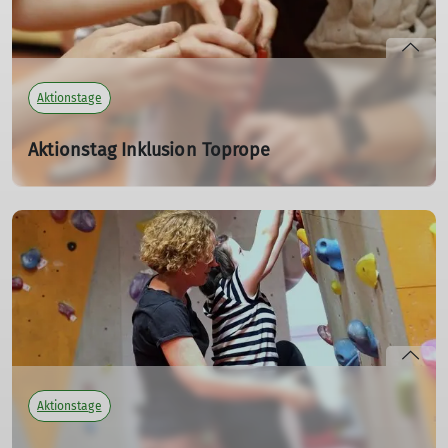
Aktionstage
Aktionstag Inklusion Toprope
07.09.2024
Inklusion - ein Thema in aller Munde. Auch wir möchten
in unserer DAV-Sektion einen Beitrag leisten. Bereits im
letzten Jahr haben Roland Zschorn - TCBM und Referat
Ausbildung, Mona Dormeier - TCBM und Peter
Schönmann - KB Grundsteine gelegt. Diese Jahr konnte
der Weg mit großer Begeisterung weiter ausgebaut
werden.
mehr erfahren
Aktionstage