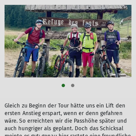
© DAV Würzburg/Wolfgang Schirm
© DAV Würzburg/Wolfgang Schirm
© DAV Würzburg/Wolfgang Schirm
© DAV Würzburg/Wolfgang Schirm
© DAV Würzburg/Wolfgang Schirm
© DAV Würzburg/Wolfgang Schirm
© DAV Würzburg/Wolfgang Schirm
© DAV Würzburg/Wolfgang Schirm
Gleich zu Beginn der Tour hätte uns ein Lift den
ersten Anstieg erspart, wenn er denn gefahren
wäre. So erreichten wir die Passhöhe später und
auch hungriger als geplant. Doch das Schicksal
meinte es gut: genau hier rastete eine freundliche