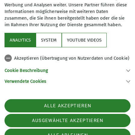
Werbung und Analysen weiter. Unsere Partner führen diese
Informationen möglicherweise mit weiteren Daten
zusammen, die Sie ihnen bereitgestellt haben oder die sie
im Rahmen Ihrer Nutzung der Dienste gesammelt haben.
Service
ANALYTICS
SYSTEM
YOUTUBE VIDEOS
Im Fokus
Akzeptieren (Übertragung von Nutzerdaten und Cookie)
Unsere Partner
Cookie Beschreibung
Verwendete Cookies
Sektion Würzburg des Deutschen Alpenvereins e.V.
Weißenburgstraße 59a
97082 Würzburg
Telefon +49931573080
ALLE AKZEPTIEREN
Kontakt
AUSGEWÄHLTE AKZEPTIEREN
Impressum
Datenschutz
Datenschutz-Einstellungen