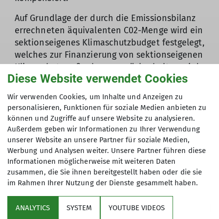
Auf Grundlage der durch die Emissionsbilanz
errechneten äquivalenten C02-Menge wird ein
sektionseigenes Klimaschutzbudget festgelegt,
welches zur Finanzierung von sektionseigenen
Klimaschutzmaßnahmen zurückgehalten wird.
Diese Website verwendet Cookies
Die zweite Säule der Finanzierung ist der
sogenannte Klimaeuro, den die Sektionen für
Wir verwenden Cookies, um Inhalte und Anzeigen zu
jedes Vollmitglied an den, durch den
personalisieren, Funktionen für soziale Medien anbieten zu
Bundesverband verwalteten Klimafonds
können und Zugriffe auf unsere Website zu analysieren.
abgeben muss. Der Klimafonds unterstützt
Außerdem geben wir Informationen zu Ihrer Verwendung
besonders kreativ und inspirierende
unserer Website an unsere Partner für soziale Medien,
Werbung und Analysen weiter. Unsere Partner führen diese
Klimaschutzmaßnahmen.
Informationen möglicherweise mit weiteren Daten
zusammen, die Sie ihnen bereitgestellt haben oder die sie
im Rahmen Ihrer Nutzung der Dienste gesammelt haben.
Klimaschutz in unserer Sektion
ANALYTICS
SYSTEM
YOUTUBE VIDEOS
Um unsere Emissionen zu reduzieren oder zu