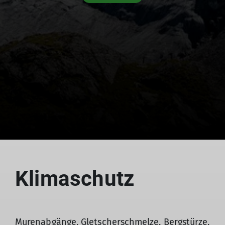
Klimaschutz
Murenabgänge, Gletscherschmelze, Bergstürze,