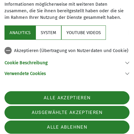
Informationen möglicherweise mit weiteren Daten
zusammen, die Sie ihnen bereitgestellt haben oder die sie
im Rahmen Ihrer Nutzung der Dienste gesammelt haben.
Service
ANALYTICS
SYSTEM
YOUTUBE VIDEOS
Im Fokus
Akzeptieren (Übertragung von Nutzerdaten und Cookie)
Unsere Partner
Cookie Beschreibung
Verwendete Cookies
Sektion Würzburg des Deutschen Alpenvereins e.V.
Weißenburgstraße 59a
97082 Würzburg
Telefon +49931573080
ALLE AKZEPTIEREN
Kontakt
AUSGEWÄHLTE AKZEPTIEREN
Impressum
Datenschutz
Datenschutz-Einstellungen
ALLE ABLEHNEN
Barrierefreiheitserklärung