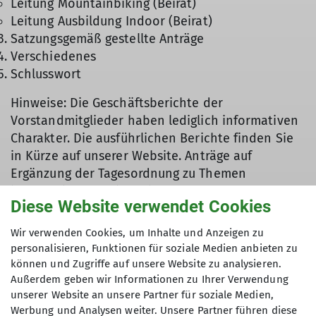
Leitung Mountainbiking (Beirat)
Leitung Ausbildung Indoor (Beirat)
Satzungsgemäß gestellte Anträge
Verschiedenes
Schlusswort
Hinweise: Die Geschäftsberichte der
Vorstandmitglieder haben lediglich informativen
Charakter. Die ausführlichen Berichte finden Sie
in Kürze auf unserer Website. Anträge auf
Ergänzung der Tagesordnung zu Themen
informativer Art bitte bis zum 10.04.2026 an
Diese Website verwendet Cookies
info@dav-wuerzburg.de
. Bitte bringen Sie Ihren
Mitgliedsausweis zur Versammlung mit.
Wir verwenden Cookies, um Inhalte und Anzeigen zu
personalisieren, Funktionen für soziale Medien anbieten zu
Prof. Dr. Norbert Menke - 1. Vorsitzender
können und Zugriffe auf unsere Website zu analysieren.
(kommissarisch)
Außerdem geben wir Informationen zu Ihrer Verwendung
unserer Website an unsere Partner für soziale Medien,
Werbung und Analysen weiter. Unsere Partner führen diese