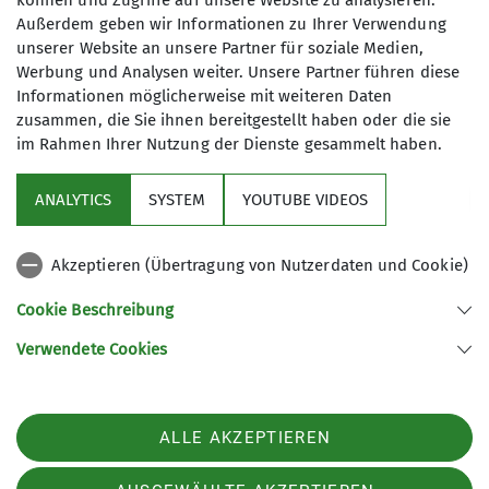
können und Zugriffe auf unsere Website zu analysieren.
DAV Würzburg)
Außerdem geben wir Informationen zu Ihrer Verwendung
unserer Website an unsere Partner für soziale Medien,
Werbung und Analysen weiter. Unsere Partner führen diese
Informationen möglicherweise mit weiteren Daten
zusammen, die Sie ihnen bereitgestellt haben oder die sie
im Rahmen Ihrer Nutzung der Dienste gesammelt haben.
Service
ANALYTICS
SYSTEM
YOUTUBE VIDEOS
Im Fokus
Akzeptieren (Übertragung von Nutzerdaten und Cookie)
Unsere Partner
Cookie Beschreibung
Verwendete Cookies
Sektion Würzburg des Deutschen Alpenvereins e.V.
Weißenburgstraße 59a
97082 Würzburg
Telefon +49931573080
ALLE AKZEPTIEREN
Kontakt