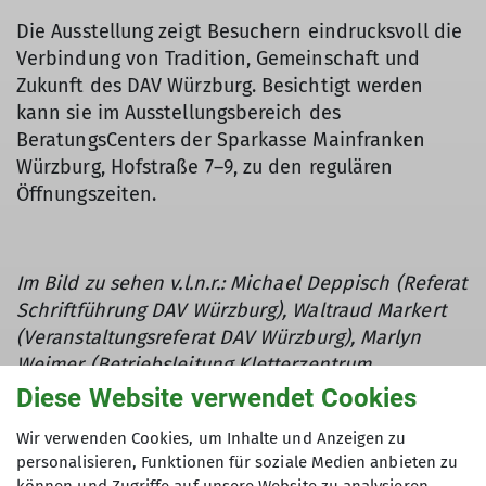
Die Ausstellung zeigt Besuchern eindrucksvoll die
Verbindung von Tradition, Gemeinschaft und
Zukunft des DAV Würzburg. Besichtigt werden
kann sie im Ausstellungsbereich des
BeratungsCenters der Sparkasse Mainfranken
Würzburg, Hofstraße 7–9, zu den regulären
Öffnungszeiten.
Im Bild zu sehen v.l.n.r.: Michael Deppisch (Referat
Schriftführung DAV Würzburg), Waltraud Markert
(Veranstaltungsreferat DAV Würzburg), Marlyn
Weimer (Betriebsleitung Kletterzentrum
Würzburg), Kurt Markert (Referat Hütten DAV
Diese Website verwendet Cookies
Würzburg), Rainer Ankenbrand (stellvertretendes
Wir verwenden Cookies, um Inhalte und Anzeigen zu
Vorstandsmitglied der Sparkasse Mainfranken
personalisieren, Funktionen für soziale Medien anbieten zu
Würzburg), Natia Weinmann (Geschäftsführung