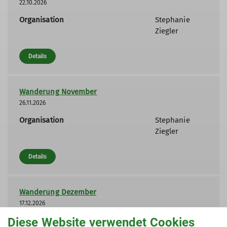
22.10.2026
Organisation
Stephanie
Ziegler
Details
Wanderung November
26.11.2026
Organisation
Stephanie
Ziegler
Details
Wanderung Dezember
17.12.2026
Diese Website verwendet Cookies
Organisation
Stephanie