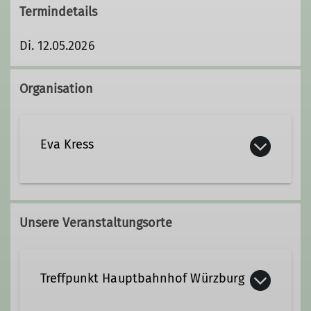
Termindetails
Di. 12.05.2026
Organisation
Eva Kress
0157/51 81 04 45
Unsere Veranstaltungsorte
bibliothek@dav-wuerzburg.de;
wandergruppe.frauen.1@dav-
wuerzburg.de
Treffpunkt Hauptbahnhof Würzburg