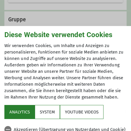
Ämter
Gruppe
Bibliothekarin
Diese Website verwendet Cookies
Frauenwandergruppe 1
Frauenwandergruppe 1
Wir verwenden Cookies, um Inhalte und Anzeigen zu
personalisieren, Funktionen für soziale Medien anbieten zu
können und Zugriffe auf unsere Website zu analysieren.
Außerdem geben wir Informationen zu Ihrer Verwendung
Wir wandern regelmäßig zwischen 16
unserer Website an unsere Partner für soziale Medien,
und 18 Kilometer - die Teilnahme für
Werbung und Analysen weiter. Unsere Partner führen diese
Mitglieder ist kostenfrei
Informationen möglicherweise mit weiteren Daten
zusammen, die Sie ihnen bereitgestellt haben oder die sie
im Rahmen Ihrer Nutzung der Dienste gesammelt haben.
Service
ANALYTICS
SYSTEM
YOUTUBE VIDEOS
Im Fokus
Akzeptieren (Übertragung von Nutzerdaten und Cookie)