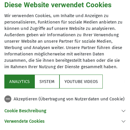
Diese Website verwendet Cookies
Frauenwandergruppe 1
Wir verwenden Cookies, um Inhalte und Anzeigen zu
personalisieren, Funktionen für soziale Medien anbieten zu
können und Zugriffe auf unsere Website zu analysieren.
Außerdem geben wir Informationen zu Ihrer Verwendung
Wir wandern regelmäßig zwischen 16
unserer Website an unsere Partner für soziale Medien,
und 18 Kilometer - die Teilnahme für
Werbung und Analysen weiter. Unsere Partner führen diese
Mitglieder ist kostenfrei
Informationen möglicherweise mit weiteren Daten
zusammen, die Sie ihnen bereitgestellt haben oder die sie
im Rahmen Ihrer Nutzung der Dienste gesammelt haben.
Service
ANALYTICS
SYSTEM
YOUTUBE VIDEOS
Im Fokus
Akzeptieren (Übertragung von Nutzerdaten und Cookie)
Unsere Partner
Cookie Beschreibung
Verwendete Cookies
Sektion Würzburg des Deutschen Alpenvereins e.V.