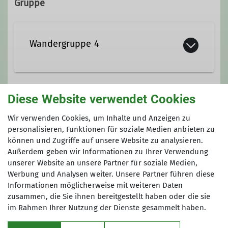
Gruppe
Wandergruppe 4
Wir wandern regelmäßig zwischen 10
und 15 Kilometer - die Teilnahme ist
Diese Website verwendet Cookies
Preis
kostenfrei!
Wir verwenden Cookies, um Inhalte und Anzeigen zu
kostenlos 2 x reinschnuppern, danach
personalisieren, Funktionen für soziale Medien anbieten zu
Mitgliedschaft
in unserem Verein
können und Zugriffe auf unsere Website zu analysieren.
Außerdem geben wir Informationen zu Ihrer Verwendung
unserer Website an unsere Partner für soziale Medien,
Werbung und Analysen weiter. Unsere Partner führen diese
Informationen möglicherweise mit weiteren Daten
zusammen, die Sie ihnen bereitgestellt haben oder die sie
im Rahmen Ihrer Nutzung der Dienste gesammelt haben.
Service