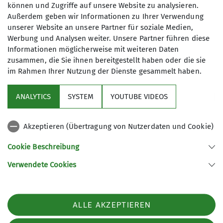
können und Zugriffe auf unsere Website zu analysieren.
Außerdem geben wir Informationen zu Ihrer Verwendung
Wir wandern regelmäßig zwischen 10
unserer Website an unsere Partner für soziale Medien,
und 15 Kilometer - die Teilnahme ist
Werbung und Analysen weiter. Unsere Partner führen diese
kostenfrei!
Informationen möglicherweise mit weiteren Daten
zusammen, die Sie ihnen bereitgestellt haben oder die sie
im Rahmen Ihrer Nutzung der Dienste gesammelt haben.
Service
ANALYTICS
SYSTEM
YOUTUBE VIDEOS
Im Fokus
Akzeptieren (Übertragung von Nutzerdaten und Cookie)
Unsere Partner
Cookie Beschreibung
Verwendete Cookies
Sektion Würzburg des Deutschen Alpenvereins e.V.
Weißenburgstraße 59a
97082 Würzburg
Telefon +49931573080
ALLE AKZEPTIEREN
Kontakt