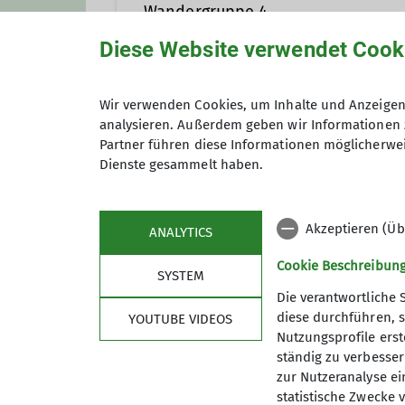
Wandergruppe 4
Diese Website verwendet Cook
Wir wandern regelmäßig zwischen
Wir verwenden Cookies, um Inhalte und Anzeigen 
analysieren. Außerdem geben wir Informationen 
Preis
Partner führen diese Informationen möglicherwei
Dienste gesammelt haben.
Akzeptieren (Üb
ANALYTICS
Cookie Beschreibun
SYSTEM
Die verantwortliche 
diese durchführen, s
YOUTUBE VIDEOS
Nutzungsprofile erste
Service
Im 
ständig zu verbessern
zur Nutzeranalyse ei
Mitgliedschaft
Kurs- u
statistische Zwecke v