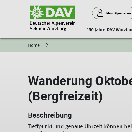
Mein.Alpenverein
150 Jahre DAV Würzbu
Home
Stadtmeisterschaft_2026
Mitgliedschaft
Vorstand
Aufgaben
Spenden
Beirat
Gruppen
News
Sportangebote Somm
Vernagthütte
Bibliothek
Ehrenamt
Preise & Öffnu
M
Mountainbiken
Klettern
Wanderung Oktob
Wandern
Bergsteigen
Fit für die Berge
(Bergfreizeit)
Klettersteig
Hochtouren
Beschreibung
Treffpunkt und genaue Uhrzeit können bei