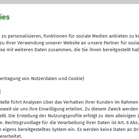
ies
 10 und 15 Kilometer - die Teilnahme ist kostenfrei!
zu personalisieren, Funktionen für soziale Medien anbieten zu k
zu Ihrer Verwendung unserer Website an unsere Partner für sozi
kostenlos 2 x reinschnuppern, dan
se mit weiteren Daten zusammen, die Sie ihnen bereitgestellt ha
ertragung von Nutzerdaten und Cookie)
g
Stelle führt Analysen über das Verhalten ihrer Kunden im Rahmen
oweit sie uns ihre Einwilligung erteilen. Zu diesem Zweck werde
llt. Die Erstellung der Nutzungsprofile erfolgt zu dem alleinigen 
Fokus
Unsere Partner
. Rechtsgrundlage für die Verarbeitung ihrer Daten ist Art. 6 Abs. 
n eigens bereitgestelltes System ein. Es werden keine Daten an D
nd Tourenprogramm Outdoor
Mountain Sports Outlet GmbH
erarbeitet.