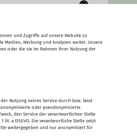
önnen und Zugriffe auf unsere Website zu
ale Medien, Werbung und Analysen weiter. Unsere
ach
Mitgliedschaft
in unserem Verein
ben oder die sie im Rahmen Ihrer Nutzung der
 der Nutzung seines Service durch bzw. lässt
n anonymisierte oder pseudonymisierte
Sektion Würzburg des
Zweck, den Service der verantwortlichen Stelle
Deutschen Alpenvereins e.V.
1 lit. a DSGVO. Die verantwortliche Stelle setzt
ritte weitergegeben und nur anonymisiert für
Weißenburgstraße 59a
97082 Würzburg