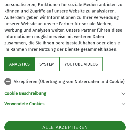
personalisieren, Funktionen für soziale Medien anbieten zu
können und Zugriffe auf unsere Website zu analysieren.
Außerdem geben wir Informationen zu Ihrer Verwendung
Wir wandern regelmäßig zwischen 10
unserer Website an unsere Partner für soziale Medien,
und 15 Kilometer - die Teilnahme ist
Werbung und Analysen weiter. Unsere Partner führen diese
kostenfrei!
Informationen möglicherweise mit weiteren Daten
zusammen, die Sie ihnen bereitgestellt haben oder die sie
im Rahmen Ihrer Nutzung der Dienste gesammelt haben.
Service
ANALYTICS
SYSTEM
YOUTUBE VIDEOS
Im Fokus
Akzeptieren (Übertragung von Nutzerdaten und Cookie)
Unsere Partner
Cookie Beschreibung
Verwendete Cookies
Sektion Würzburg des Deutschen Alpenvereins e.V.
Weißenburgstraße 59a
97082 Würzburg
Telefon +49931573080
ALLE AKZEPTIEREN