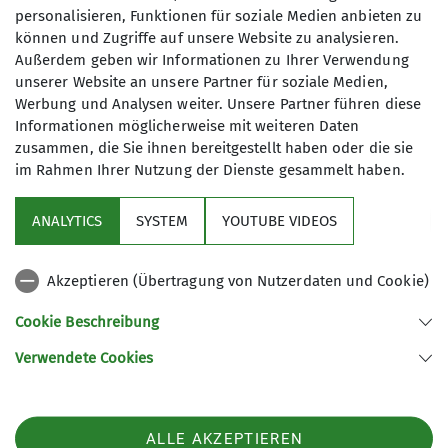
personalisieren, Funktionen für soziale Medien anbieten zu
können und Zugriffe auf unsere Website zu analysieren.
Außerdem geben wir Informationen zu Ihrer Verwendung
Wir wandern regelmäßig zwischen 10
unserer Website an unsere Partner für soziale Medien,
und 15 Kilometer - die Teilnahme ist
Werbung und Analysen weiter. Unsere Partner führen diese
kostenfrei!
Informationen möglicherweise mit weiteren Daten
zusammen, die Sie ihnen bereitgestellt haben oder die sie
im Rahmen Ihrer Nutzung der Dienste gesammelt haben.
Service
ANALYTICS
SYSTEM
YOUTUBE VIDEOS
Im Fokus
Akzeptieren (Übertragung von Nutzerdaten und Cookie)
Unsere Partner
Cookie Beschreibung
Verwendete Cookies
Sektion Würzburg des Deutschen Alpenvereins e.V.
Weißenburgstraße 59a
97082 Würzburg
Telefon +49931573080
ALLE AKZEPTIEREN