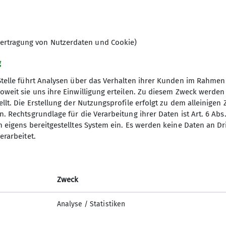
ertragung von Nutzerdaten und Cookie)
g
Stelle führt Analysen über das Verhalten ihrer Kunden im Rahmen
oweit sie uns ihre Einwilligung erteilen. Zu diesem Zweck werde
llt. Die Erstellung der Nutzungsprofile erfolgt zu dem alleinigen 
Fokus
Unsere Partner
. Rechtsgrundlage für die Verarbeitung ihrer Daten ist Art. 6 Abs. 
n eigens bereitgestelltes System ein. Es werden keine Daten an D
nd Tourenprogramm Outdoor
Mountain Sports Outlet GmbH
erarbeitet.
gramm Indoor
Solymar Therme GmbH - Co. KG
entrum Würzburg
Glocken-Apotheke in der Kaiserstraß
ütte
Franken-Apotheke
Zweck
-Edel-Hütte
IHK Würzburg-Schweinfurt
Bundesministerium für Wirtschaft un
Analyse / Statistiken
Klimaschutz - Nationale Klimaschutz I