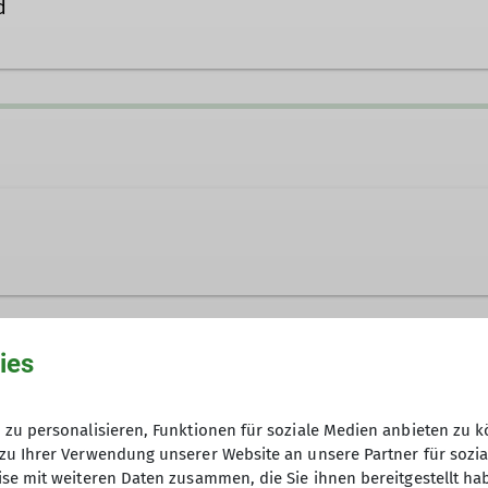
d
Leitung Wandern
 10 und 16 Kilometer - die Teilnahme ist kostenfrei!
ies
Keine Anmeldung erforderlich
zu personalisieren, Funktionen für soziale Medien anbieten zu k
zu Ihrer Verwendung unserer Website an unsere Partner für sozi
kostenlos 2 x reinschnuppern, dan
se mit weiteren Daten zusammen, die Sie ihnen bereitgestellt ha