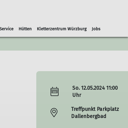
Service
Hütten
Kletterzentrum Würzburg
Jobs
ng
ektionsabende
arl-von-Edel-Hütte
Häufige Fragen
Sportangebote Winter
Organigramm
Anfahrt
Vorträge
Kontakt
Kontakt
Kontakt
Geschäftsstelle
Alpenvereinaktiv
Gutscheine
Skitour
Skihochtour
Freeride
Eisklettern
So. 12.05.2024 11:00
Uhr
Treffpunkt Parkplatz
Dallenbergbad