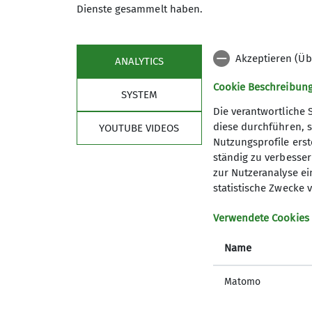
Dienste gesammelt haben.
Akzeptieren (Üb
ANALYTICS
Cookie Beschreibun
SYSTEM
Die verantwortliche 
diese durchführen, s
YOUTUBE VIDEOS
Nutzungsprofile erste
Service
Im 
ständig zu verbessern
zur Nutzeranalyse ei
Mitgliedschaft
Kurs- u
statistische Zwecke v
Bibliothek
Kurspro
Materialverleih
Kletterz
Verwendete Cookies
Versicherungsschutz
Vernagth
Name
Geschäftsstelle
Karl-von
Matomo