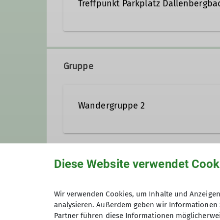
Treffpunkt Parkplatz Dallenbergba
Wanderleiter*in
Gruppe
Wandergruppe 2
Wir wandern regelmäßig zwischen
Diese Website verwendet Cook
Anmeldung
Wir verwenden Cookies, um Inhalte und Anzeigen 
analysieren. Außerdem geben wir Informationen 
Preis
Partner führen diese Informationen möglicherwei