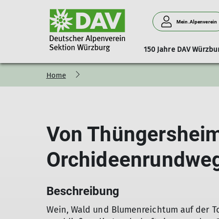
Mein.Alpenverein
150 Jahre DAV Würzbu
Home
Stadtmeisterschaft_2026
Mitgliedschaft
Vorstand
Aufgaben
Spenden
Beirat
Gruppen
News
Sportangebote Somm
Vernagthütte
Bibliothek
Ehrenamt
Preise & Öffnu
M
Mountainbiken
Klettern
Von Thüngershei
Wandern
Bergsteigen
Fit für die Berge
Orchideenrundwe
Klettersteig
Hochtouren
Beschreibung
Wein, Wald und Blumenreichtum auf der T