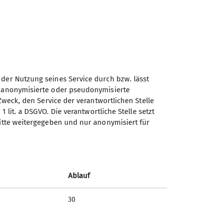
 der Nutzung seines Service durch bzw. lässt
n anonymisierte oder pseudonymisierte
Sektion Würzburg des
Zweck, den Service der verantwortlichen Stelle
Deutschen Alpenvereins e.V.
1 lit. a DSGVO. Die verantwortliche Stelle setzt
ritte weitergegeben und nur anonymisiert für
Weißenburgstraße 59a
97082 Würzburg
Telefon +49931573080
e
Ablauf
Kontakt
d
30
nitiative