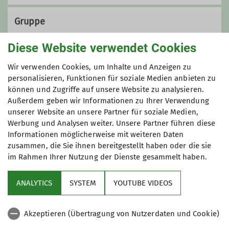
Gruppe
Diese Website verwendet Cookies
Wandergruppe 1
Wir verwenden Cookies, um Inhalte und Anzeigen zu
personalisieren, Funktionen für soziale Medien anbieten zu
können und Zugriffe auf unsere Website zu analysieren.
Außerdem geben wir Informationen zu Ihrer Verwendung
Wir wandern regelmäßig zwischen 17
unserer Website an unsere Partner für soziale Medien,
und 20 Kilometer - die Teilnahme ist
Werbung und Analysen weiter. Unsere Partner führen diese
kostenfrei!
Informationen möglicherweise mit weiteren Daten
zusammen, die Sie ihnen bereitgestellt haben oder die sie
im Rahmen Ihrer Nutzung der Dienste gesammelt haben.
Service
ANALYTICS
SYSTEM
YOUTUBE VIDEOS
Im Fokus
Akzeptieren (Übertragung von Nutzerdaten und Cookie)
Unsere Partner