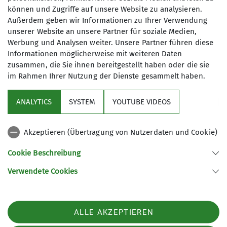
können und Zugriffe auf unsere Website zu analysieren.
Außerdem geben wir Informationen zu Ihrer Verwendung
Die neu gegründete
unserer Website an unsere Partner für soziale Medien,
Seniorenwandergruppe wandert ca. 8
Werbung und Analysen weiter. Unsere Partner führen diese
bis 12 Kilometer, jeweils am letzten
Informationen möglicherweise mit weiteren Daten
Freitag im Monat.
zusammen, die Sie ihnen bereitgestellt haben oder die sie
Anmeldung oder Abmeldung nur per
im Rahmen Ihrer Nutzung der Dienste gesammelt haben.
Service
E-Mail bis spätestens Montag vor der
Wanderung über Eva Kress:
ANALYTICS
SYSTEM
YOUTUBE VIDEOS
Im Fokus
seniorenwandergruppe@dav-
wuerzburg.de
Akzeptieren (Übertragung von Nutzerdaten und Cookie)
Für alle Wanderungen gelten die
Unsere Partner
Allgemeinen Geschäftsbedingungen
Cookie Beschreibung
der Sektion Würzburg.
Verwendete Cookies
Die Teilnahme ist für Mitglieder des
Sektion Würzburg des Deutschen Alpenvereins e.V.
DAV kostenfrei.
Weißenburgstraße 59a
97082 Würzburg
Telefon +49931573080
ALLE AKZEPTIEREN