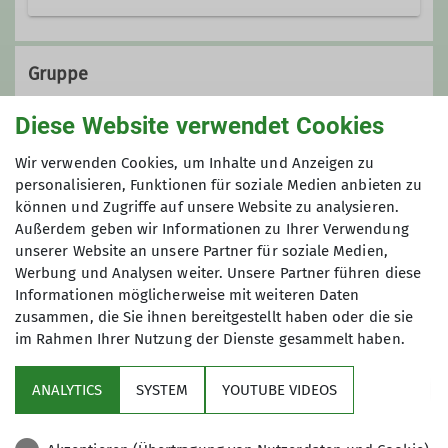
Ämter
Gruppe
Bibliothekarin
Diese Website verwendet Cookies
Frauenwandergruppe 1
Frauenwandergruppe 1
Wir verwenden Cookies, um Inhalte und Anzeigen zu
personalisieren, Funktionen für soziale Medien anbieten zu
können und Zugriffe auf unsere Website zu analysieren.
Außerdem geben wir Informationen zu Ihrer Verwendung
Wir wandern regelmäßig zwischen 16
unserer Website an unsere Partner für soziale Medien,
und 18 Kilometer - die Teilnahme für
Werbung und Analysen weiter. Unsere Partner führen diese
Mitglieder ist kostenfrei
Informationen möglicherweise mit weiteren Daten
zusammen, die Sie ihnen bereitgestellt haben oder die sie
im Rahmen Ihrer Nutzung der Dienste gesammelt haben.
Service
ANALYTICS
SYSTEM
YOUTUBE VIDEOS
Im Fokus