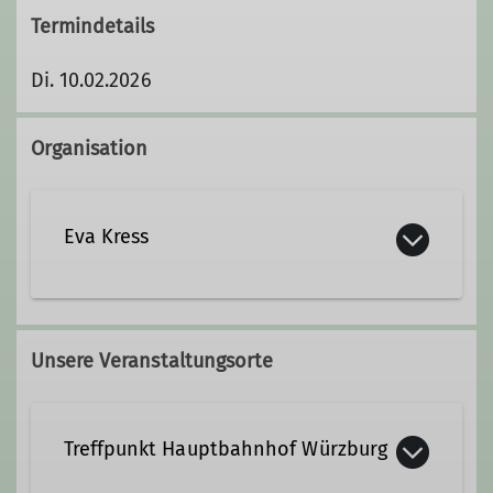
Termindetails
Di. 10.02.2026
Organisation
Eva Kress
0157/51 81 04 45
Unsere Veranstaltungsorte
bibliothek@dav-wuerzburg.de;
wandergruppe.frauen.1@dav-
wuerzburg.de
Treffpunkt Hauptbahnhof Würzburg