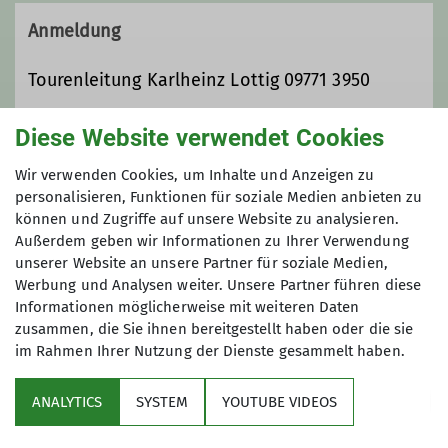
und 20 Kilometer - die Teilnahme ist
Anmeldung
kostenfrei!
Tourenleitung Karlheinz Lottig 09771 3950
Diese Website verwendet Cookies
Preis
Wir verwenden Cookies, um Inhalte und Anzeigen zu
kostenlos 2 x reinschnuppern, danach
personalisieren, Funktionen für soziale Medien anbieten zu
Mitgliedschaft
in unserem Verein
können und Zugriffe auf unsere Website zu analysieren.
Außerdem geben wir Informationen zu Ihrer Verwendung
unserer Website an unsere Partner für soziale Medien,
Werbung und Analysen weiter. Unsere Partner führen diese
Informationen möglicherweise mit weiteren Daten
zusammen, die Sie ihnen bereitgestellt haben oder die sie
im Rahmen Ihrer Nutzung der Dienste gesammelt haben.
Service
ANALYTICS
SYSTEM
YOUTUBE VIDEOS
Im Fokus