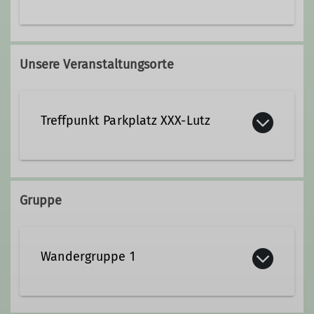
09771/39 50
0173/9 22 22 01
Unsere Veranstaltungsorte
Treffpunkt Parkplatz XXX-Lutz
Mergentheimer Str. 59
97084 Würzburg-Heidingsfeld
Gruppe
Wandergruppe 1
Wir wandern regelmäßig zwischen 17