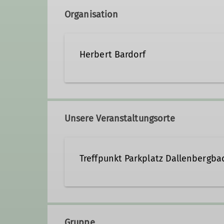
Organisation
Herbert Bardorf
017634647136
fragopi
Unsere Veranstaltungsorte
Qualifikationen
Treffpunkt Parkplatz Dallenbergba
Wanderleiter*in
Gruppe