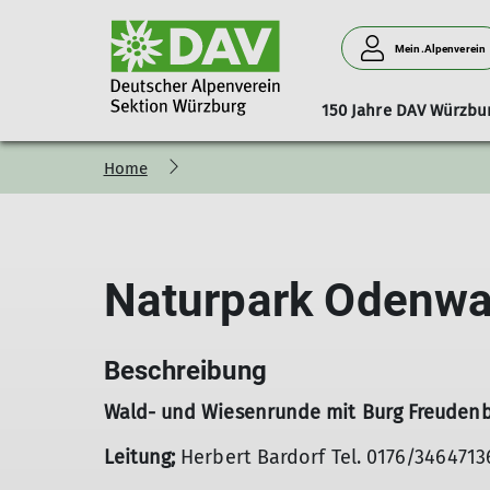
Mein.Alpenverein
150 Jahre DAV Würzbu
Home
Stadtmeisterschaft_2026
Mitgliedschaft
Vorstand
Aufgaben
Spenden
Beirat
Gruppen
News
Sportangebote Somm
Vernagthütte
Bibliothek
Ehrenamt
Preise & Öffnu
M
Mountainbiken
Klettern
Naturpark Odenwa
Wandern
Bergsteigen
Fit für die Berge
Klettersteig
Beschreibung
Hochtouren
Wald- und Wiesenrunde mit Burg Freudenb
Leitung;
Herbert Bardorf Tel. 0176/3464713