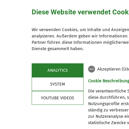
Diese Website verwendet Cook
Wandergruppe 3
Wir verwenden Cookies, um Inhalte und Anzeigen 
analysieren. Außerdem geben wir Informationen 
Partner führen diese Informationen möglicherwei
Wir wandern regelmäßig zwischen
Dienste gesammelt haben.
Akzeptieren (Üb
ANALYTICS
Cookie Beschreibun
SYSTEM
Die verantwortliche 
diese durchführen, s
YOUTUBE VIDEOS
Nutzungsprofile erste
Service
Im 
ständig zu verbessern
zur Nutzeranalyse ei
Mitgliedschaft
Kurs- u
statistische Zwecke v
Bibliothek
Kurspro