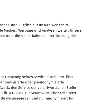
önnen und Zugriffe auf unsere Website zu
ale Medien, Werbung und Analysen weiter. Unsere
ben oder die sie im Rahmen Ihrer Nutzung der
 der Nutzung seines Service durch bzw. lässt
n anonymisierte oder pseudonymisierte
Sektion Würzburg des
Zweck, den Service der verantwortlichen Stelle
Deutschen Alpenvereins e.V.
1 lit. a DSGVO. Die verantwortliche Stelle setzt
ritte weitergegeben und nur anonymisiert für
Weißenburgstraße 59a
97082 Würzburg