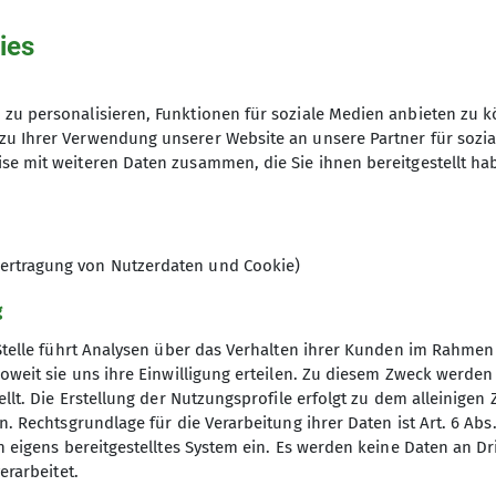
ies
zu personalisieren, Funktionen für soziale Medien anbieten zu k
zu Ihrer Verwendung unserer Website an unsere Partner für sozi
se mit weiteren Daten zusammen, die Sie ihnen bereitgestellt ha
 17 und 25 Kilometer - die Teilnahme ist kostenfrei!
ertragung von Nutzerdaten und Cookie)
g
Stelle führt Analysen über das Verhalten ihrer Kunden im Rahmen
oweit sie uns ihre Einwilligung erteilen. Zu diesem Zweck werde
llt. Die Erstellung der Nutzungsprofile erfolgt zu dem alleinigen 
Fokus
Unsere Partner
. Rechtsgrundlage für die Verarbeitung ihrer Daten ist Art. 6 Abs. 
n eigens bereitgestelltes System ein. Es werden keine Daten an D
nd Tourenprogramm Outdoor
Mountain Sports Outlet GmbH
erarbeitet.
gramm Indoor
Solymar Therme GmbH - Co. KG