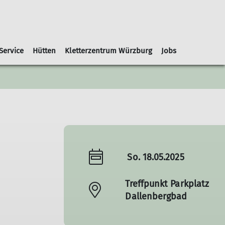
Service
Hütten
Kletterzentrum Würzburg
Jobs
ng
ektionsabende
arl-von-Edel-Hütte
Häufige Fragen
Sportangebote Winter
Organigramm
Anfahrt
Vorträge
Kontakt
Kontakt
Kontakt
Geschäftsstelle
Alpenvereinaktiv
Gutscheine
Skitour
Skihochtour
Freeride
Eisklettern
So. 18.05.2025
Treffpunkt Parkplatz
Dallenbergbad