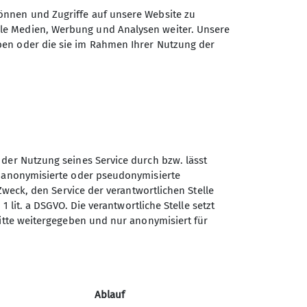
önnen und Zugriffe auf unsere Website zu
ale Medien, Werbung und Analysen weiter. Unsere
ben oder die sie im Rahmen Ihrer Nutzung der
 der Nutzung seines Service durch bzw. lässt
n anonymisierte oder pseudonymisierte
Sektion Würzburg des
Zweck, den Service der verantwortlichen Stelle
Deutschen Alpenvereins e.V.
1 lit. a DSGVO. Die verantwortliche Stelle setzt
ritte weitergegeben und nur anonymisiert für
Weißenburgstraße 59a
97082 Würzburg
Telefon +49931573080
e
Ablauf
Kontakt