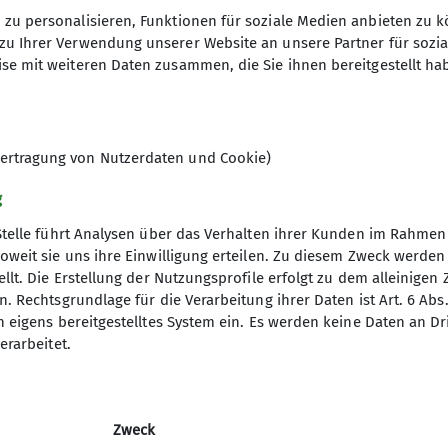
zu personalisieren, Funktionen für soziale Medien anbieten zu k
zu Ihrer Verwendung unserer Website an unsere Partner für sozi
se mit weiteren Daten zusammen, die Sie ihnen bereitgestellt ha
 17 und 25 Kilometer - die Teilnahme ist kostenfrei!
ertragung von Nutzerdaten und Cookie)
g
Stelle führt Analysen über das Verhalten ihrer Kunden im Rahmen
oweit sie uns ihre Einwilligung erteilen. Zu diesem Zweck werde
llt. Die Erstellung der Nutzungsprofile erfolgt zu dem alleinigen 
Fokus
Unsere Partner
. Rechtsgrundlage für die Verarbeitung ihrer Daten ist Art. 6 Abs. 
n eigens bereitgestelltes System ein. Es werden keine Daten an D
nd Tourenprogramm Outdoor
Mountain Sports Outlet GmbH
erarbeitet.
gramm Indoor
Solymar Therme GmbH - Co. KG
entrum Würzburg
Glocken-Apotheke in der Kaiserstraß
ütte
Franken-Apotheke
Zweck
-Edel-Hütte
IHK Würzburg-Schweinfurt