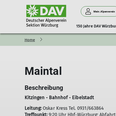
Mein.Alpenverein
150 Jahre DAV Würzbu
Home
Stadtmeisterschaft_2026
Mitgliedschaft
Vorstand
Aufgaben
Spenden
Beirat
Gruppen
News
Sportangebote Somm
Vernagthütte
Bibliothek
Ehrenamt
Preise & Öffnu
M
Mountainbiken
Klettern
Maintal
Wandern
Bergsteigen
Fit für die Berge
Klettersteig
Beschreibung
Hochtouren
Kitzingen - Bahnhof - Eibelstadt
Leitung:
Oskar Kress Tel. 0931/663864
Treffpunkt:
9:20 Uhr Hbf-Würzburg; Abfahrt