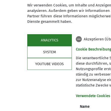
Wir verwenden Cookies, um Inhalte und Anzeigen 
analysieren. Außerdem geben wir Informationen 
Partner führen diese Informationen möglicherwei
Wir wandern regelmäßig zwischen
Dienste gesammelt haben.
Akzeptieren (Üb
ANALYTICS
Cookie Beschreibun
SYSTEM
Die verantwortliche 
diese durchführen, s
YOUTUBE VIDEOS
Nutzungsprofile erste
Service
Im 
ständig zu verbessern
zur Nutzeranalyse ei
Mitgliedschaft
Kurs- u
statistische Zwecke v
Bibliothek
Kurspro
Materialverleih
Kletterz
Verwendete Cookies
Versicherungsschutz
Vernagth
Name
Geschäftsstelle
Karl-von