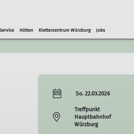
Service
Hütten
Kletterzentrum Würzburg
Jobs
ng
ektionsabende
arl-von-Edel-Hütte
Häufige Fragen
Sportangebote Winter
Organigramm
Anfahrt
Vorträge
Kontakt
Kontakt
Kontakt
Geschäftsstelle
Alpenvereinaktiv
Gutscheine
Skitour
Skihochtour
Freeride
Eisklettern
So. 22.03.2026
Treffpunkt
Hauptbahnhof
Würzburg