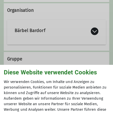
Organisation
Bärbel Bardorf
Qualifikationen
Gruppe
Wanderleiter*in
Diese Website verwendet Cookies
Frauenwandergruppe 1
Wir verwenden Cookies, um Inhalte und Anzeigen zu
personalisieren, Funktionen für soziale Medien anbieten zu
können und Zugriffe auf unsere Website zu analysieren.
Außerdem geben wir Informationen zu Ihrer Verwendung
Wir wandern regelmäßig zwischen 16
unserer Website an unsere Partner für soziale Medien,
und 18 Kilometer - die Teilnahme für
Werbung und Analysen weiter. Unsere Partner führen diese
Mitglieder ist kostenfrei