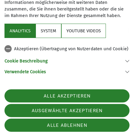
Informationen möglicherweise mit weiteren Daten
zusammen, die Sie ihnen bereitgestellt haben oder die sie
im Rahmen Ihrer Nutzung der Dienste gesammelt haben.
Service
ANALYTICS
SYSTEM
YOUTUBE VIDEOS
Im Fokus
Akzeptieren (Übertragung von Nutzerdaten und Cookie)
Unsere Partner
Cookie Beschreibung
Verwendete Cookies
Sektion Würzburg des Deutschen Alpenvereins e.V.
Weißenburgstraße 59a
97082 Würzburg
Telefon +49931573080
ALLE AKZEPTIEREN
Kontakt
AUSGEWÄHLTE AKZEPTIEREN
Impressum
Datenschutz
Datenschutz-Einstellungen
ALLE ABLEHNEN
Barrierefreiheitserklärung