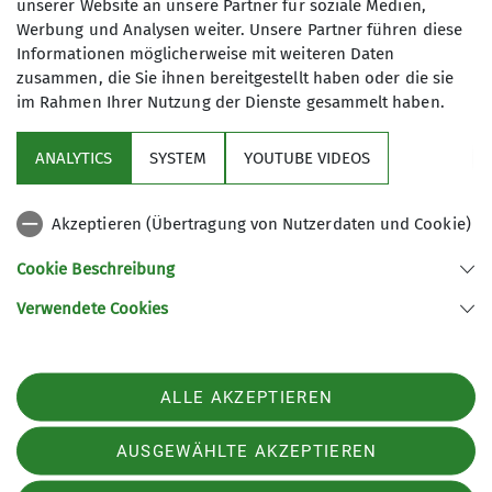
unserer Website an unsere Partner für soziale Medien,
und 18 Kilometer - die Teilnahme für
Werbung und Analysen weiter. Unsere Partner führen diese
Mitglieder ist kostenfrei
Informationen möglicherweise mit weiteren Daten
zusammen, die Sie ihnen bereitgestellt haben oder die sie
im Rahmen Ihrer Nutzung der Dienste gesammelt haben.
Service
ANALYTICS
SYSTEM
YOUTUBE VIDEOS
Im Fokus
Akzeptieren (Übertragung von Nutzerdaten und Cookie)
Unsere Partner
Cookie Beschreibung
Verwendete Cookies
Sektion Würzburg des Deutschen Alpenvereins e.V.
Weißenburgstraße 59a
97082 Würzburg
Telefon +49931573080
ALLE AKZEPTIEREN
Kontakt
AUSGEWÄHLTE AKZEPTIEREN