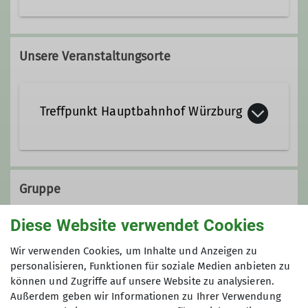
0157/51 81 04 45
Unsere Veranstaltungsorte
bibliothek@dav-wuerzburg.de;
wandergruppe.frauen.1@dav-
wuerzburg.de
Treffpunkt Hauptbahnhof Würzburg
Ämter
Gruppe
Bibliothekarin
Diese Website verwendet Cookies
Frauenwandergruppe 1
Frauenwandergruppe 1
Wir verwenden Cookies, um Inhalte und Anzeigen zu
personalisieren, Funktionen für soziale Medien anbieten zu
können und Zugriffe auf unsere Website zu analysieren.
Außerdem geben wir Informationen zu Ihrer Verwendung
Wir wandern regelmäßig zwischen 16