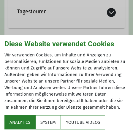
Tagestouren
Bei den Tagestouren ist der Name
Programm. Hier sind wir länger
Diese Website verwendet Cookies
Preis
unterwegs und benötigen zur Anfahrt
Wir verwenden Cookies, um Inhalte und Anzeigen zu
meistens nicht nur unser Bike.
kostenlos 2 x reinschnuppern, danach
personalisieren, Funktionen für soziale Medien anbieten zu
Beliebte Ziele in näherer Umgebung
Mitgliedschaft
in unserem Verein
können und Zugriffe auf unsere Website zu analysieren.
sind der Steigerwald, der Spessart,
Außerdem geben wir Informationen zu Ihrer Verwendung
die Rhön und die Frankenhöhe.
unserer Website an unsere Partner für soziale Medien,
Die Termine unserer Spritztouren
Werbung und Analysen weiter. Unsere Partner führen diese
findest Du weiter unten auf dieser
Informationen möglicherweise mit weiteren Daten
zusammen, die Sie ihnen bereitgestellt haben oder die sie
Seite. Es ist keine Anmeldung
im Rahmen Ihrer Nutzung der Dienste gesammelt haben.
erforderlich. Du kannst einfach an
Service
den genannten Terminen
ANALYTICS
SYSTEM
YOUTUBE VIDEOS
vorbeischauen. Gerne kannst Du als
Im Fokus
"Neuling" bei uns reinschnuppern.