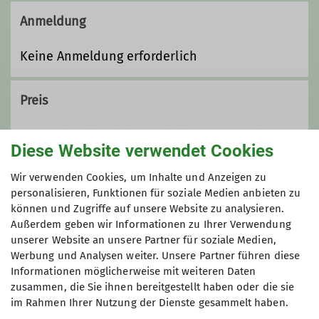
benötigte Fitness erlangen, trainieren
Anmeldung
wir vor Ort unsere Kondition,
Koordination, Beweglichkeit, Kraft
Keine Anmeldung erforderlich
und Balance.
Preis
Kostenlos für Sektionsmitglieder. Gerne kannst
Diese Website verwendet Cookies
Du die ersten zwei mal bei uns
reinschnuppern. Wenn es Dir dann gefallen
Wir verwenden Cookies, um Inhalte und Anzeigen zu
hat, bitten wir Dich, eine
personalisieren, Funktionen für soziale Medien anbieten zu
Mitgliedschaft
abzuschließen.
können und Zugriffe auf unsere Website zu analysieren.
Außerdem geben wir Informationen zu Ihrer Verwendung
unserer Website an unsere Partner für soziale Medien,
Werbung und Analysen weiter. Unsere Partner führen diese
Informationen möglicherweise mit weiteren Daten
zusammen, die Sie ihnen bereitgestellt haben oder die sie
im Rahmen Ihrer Nutzung der Dienste gesammelt haben.
Service