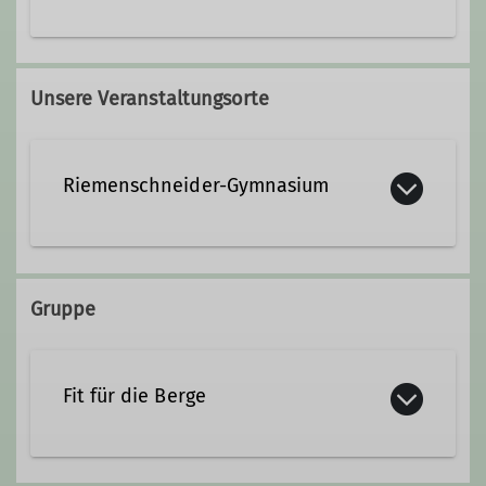
konditionstraining@dav-
wuerzburg.de
Unsere Veranstaltungsorte
Ämter
Riemenschneider-Gymnasium
Konditionstraining
Rennweger Ring 12
97070 Würzburg
Gruppe
Fit für die Berge
Damit wir für unsere Touren die