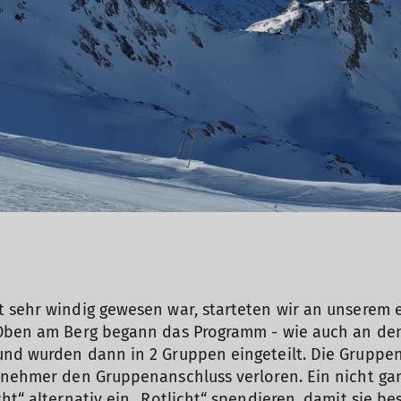
t sehr windig gewesen war, starteten wir an unserem 
 Oben am Berg begann das Programm - wie auch an den 
und wurden dann in 2 Gruppen eingeteilt. Die Gruppen
ilnehmer den Gruppenanschluss verloren. Ein nicht ga
ht“ alternativ ein „Rotlicht“ spendieren, damit sie be