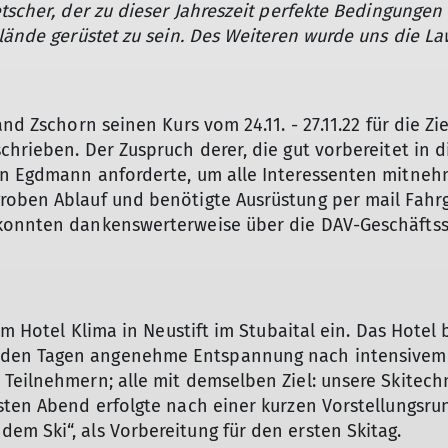
tscher, der zu dieser Jahreszeit perfekte Bedingungen 
elände gerüstet zu sein. Des Weiteren wurde uns die 
and Zschorn seinen Kurs vom 24.11. - 27.11.22 für die Z
hrieben. Der Zuspruch derer, die gut vorbereitet in d
an Egdmann anforderte, um alle Interessenten mitneh
groben Ablauf und benötigte Ausrüstung per mail Fah
konnten dankenswerterweise über die DAV-Geschäftss
im Hotel Klima in Neustift im Stubaital ein. Das Hotel 
den Tagen angenehme Entspannung nach intensivem Ü
Teilnehmern; alle mit demselben Ziel: unsere Skitech
rsten Abend erfolgte nach einer kurzen Vorstellungsr
m Ski“, als Vorbereitung für den ersten Skitag.