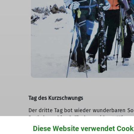
Tag des Kurzschwungs
Der dritte Tag bot wieder wunderbaren Son
Buckeln und im Gelände gewidmet. Wir ge
jeder selber, das Gezeigte möglichst gut 
Diese Website verwendet Cook
merkte jeder die drei Skitage in den „Kno