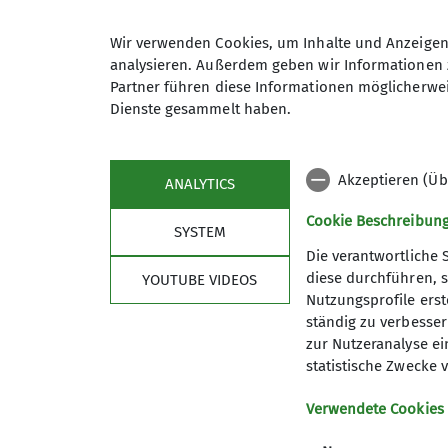
Wir verwenden Cookies, um Inhalte und Anzeigen 
Wir hatten das Glück, dass die Schnee-, L
analysieren. Außerdem geben wir Informationen 
Blessuren davongetragen oder ist krank g
Partner führen diese Informationen möglicherwei
Dienste gesammelt haben.
Teilnehmer ein herzliches Dankeschön an R
Freude gemacht!
Akzeptieren (Üb
ANALYTICS
Cookie Beschreibun
SYSTEM
Die verantwortliche 
diese durchführen, s
YOUTUBE VIDEOS
Nutzungsprofile erste
Service
Im 
ständig zu verbessern
zur Nutzeranalyse ei
Mitgliedschaft
Kurs- u
statistische Zwecke v
Bibliothek
Kurspro
Materialverleih
Kletterz
Verwendete Cookies
Versicherungsschutz
Vernagth