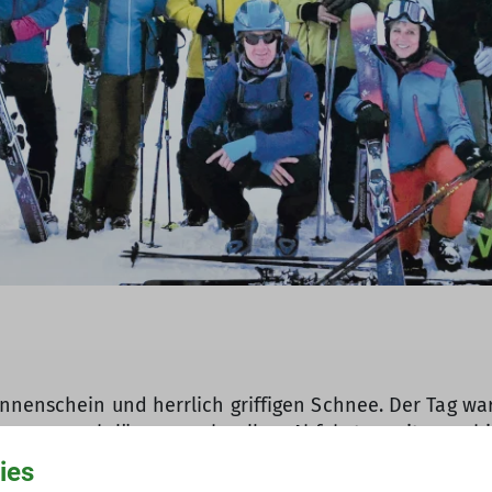
nenschein und herrlich griffigen Schnee. Der Tag war
nossen auch längere, schnellere Abfahrten mit versc
umzusetzen. Den Skitag beendeten wir an diesem Tag et
ies
chen“ und anderseits mussten wir ja noch heimfahren.