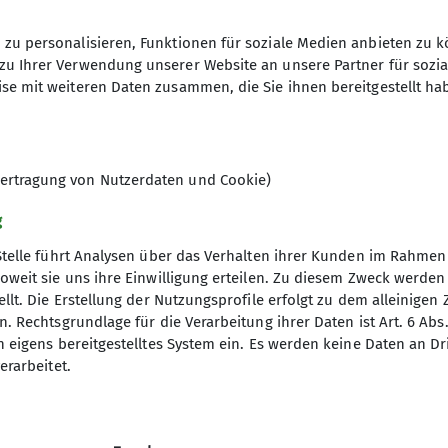
zu personalisieren, Funktionen für soziale Medien anbieten zu k
awinen- und Wetterbedingen für die Jahreszeit gut wa
zu Ihrer Verwendung unserer Website an unsere Partner für sozi
eworden. Wir alle haben von den drei Tagen Einiges m
se mit weiteren Daten zusammen, die Sie ihnen bereitgestellt ha
oland und Jan für ihren sehr engagierten Einsatz und 
ertragung von Nutzerdaten und Cookie)
g
Stelle führt Analysen über das Verhalten ihrer Kunden im Rahmen
oweit sie uns ihre Einwilligung erteilen. Zu diesem Zweck werde
llt. Die Erstellung der Nutzungsprofile erfolgt zu dem alleinigen 
Fokus
Unsere Partner
. Rechtsgrundlage für die Verarbeitung ihrer Daten ist Art. 6 Abs. 
n eigens bereitgestelltes System ein. Es werden keine Daten an D
nd Tourenprogramm Outdoor
Mountain Sports Outlet GmbH
erarbeitet.
gramm Indoor
Solymar Therme GmbH - Co. KG
entrum Würzburg
Glocken-Apotheke in der Kaiserstraß
ütte
Franken-Apotheke