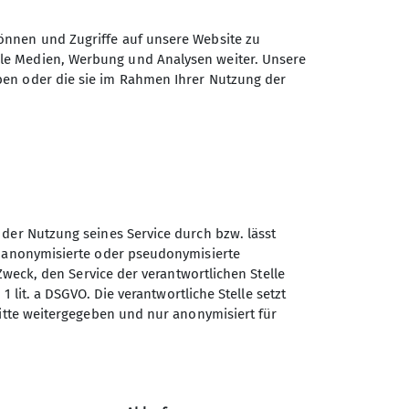
önnen und Zugriffe auf unsere Website zu
ren. Keiner der Teilnehmer hat vom Kurs
ale Medien, Werbung und Analysen weiter. Unsere
itgenommen. Zu guter Letzt im Namen aller
ben oder die sie im Rahmen Ihrer Nutzung der
ihre Geduld mit uns! Es hat uns viel
 der Nutzung seines Service durch bzw. lässt
n anonymisierte oder pseudonymisierte
Sektion Würzburg des
Zweck, den Service der verantwortlichen Stelle
Deutschen Alpenvereins e.V.
1 lit. a DSGVO. Die verantwortliche Stelle setzt
ritte weitergegeben und nur anonymisiert für
Weißenburgstraße 59a
97082 Würzburg
Telefon +49931573080
e