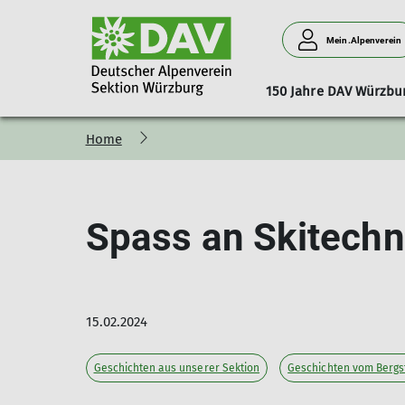
Mein.Alpenverein
150 Jahre DAV Würzbu
Home
Stadtmeisterschaft_2026
Mitgliedschaft
Vorstand
Aufgaben
Spenden
Beirat
Gruppen
News
Sportangebote Somm
Vernagthütte
Bibliothek
Ehrenamt
Preise & Öffnu
M
Mountainbiken
Klettern
Spass an Skitechni
Wandern
Bergsteigen
Fit für die Berge
Klettersteig
15.02.2024
Hochtouren
Geschichten aus unserer Sektion
Geschichten vom Bergs