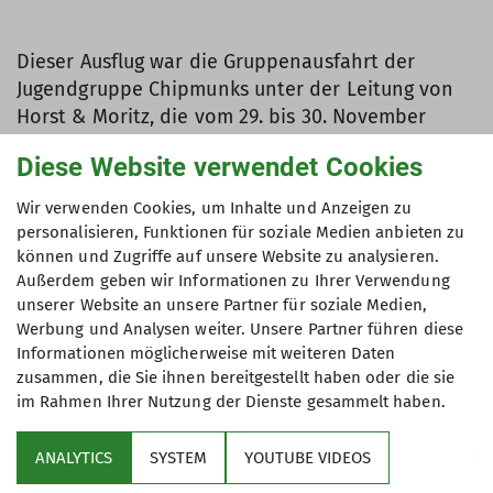
Dieser Ausflug war die Gruppenausfahrt der
Jugendgruppe Chipmunks unter der Leitung von
Horst & Moritz, die vom 29. bis 30. November
stattfand.
Diese Website verwendet Cookies
Du möchtest auch eine Jugendgruppe leiten oder
Wir verwenden Cookies, um Inhalte und Anzeigen zu
eine Gruppenausfahrt organisieren? Dann
personalisieren, Funktionen für soziale Medien anbieten zu
informiere dich
hier
. Wir freuen uns auf dich!
können und Zugriffe auf unsere Website zu analysieren.
Außerdem geben wir Informationen zu Ihrer Verwendung
unserer Website an unsere Partner für soziale Medien,
Werbung und Analysen weiter. Unsere Partner führen diese
Informationen möglicherweise mit weiteren Daten
zusammen, die Sie ihnen bereitgestellt haben oder die sie
im Rahmen Ihrer Nutzung der Dienste gesammelt haben.
Service
ANALYTICS
SYSTEM
YOUTUBE VIDEOS
Im Fokus