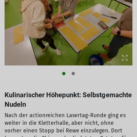
© DAV Würzburg/ Moritz Halbmann
© DAV Würzburg/ Moritz Halbmann
© DAV Würzburg/ Moritz Halbmann
Kulinarischer Höhepunkt: Selbstgemachte
Nudeln
Nach der actionreichen Lasertag-Runde ging es
weiter in die Kletterhalle, aber nicht, ohne
vorher einen Stopp bei Rewe einzulegen. Dort